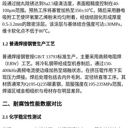
段通过抛丸除锈达到Sa2.5级清洁度，表面粗糙度控制在40-
100μm范围。预热工序将基管加热至350±10℃，随后采用静电
吸附工艺使环氧聚乙烯粉末均匀附着，经烧结固化形成厚度
0.5-3.2mm的致密涂层。该涂层与基体结合强度可达≥30MPa，
维卡软化点不低于80℃。
1.2 普通焊接钢管生产工艺
普通焊接钢管按GB/T 13793标准生产，主要采用高频电阻焊
（ERW）工艺。将冷轧钢带经成型机卷制后，通过150-
400kHz高频电流使边缘加热至熔融状态，在挤压辊作用下实
现压力焊接。焊后处理包括去内外毛刺、定径矫直等工序。其
材质通常为Q195-Q235碳素钢，屈服强度在195-235MPa范围，
焊道区域金相组织与母材存在明显差异。
二、耐腐蚀性能数据对比
2.1 化学稳定性测试