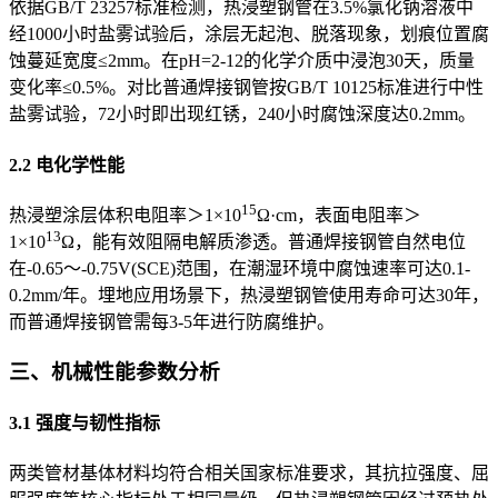
依据GB/T 23257标准检测，热浸塑钢管在3.5%氯化钠溶液中
经1000小时盐雾试验后，涂层无起泡、脱落现象，划痕位置腐
蚀蔓延宽度≤2mm。在pH=2-12的化学介质中浸泡30天，质量
变化率≤0.5%。对比普通焊接钢管按GB/T 10125标准进行中性
盐雾试验，72小时即出现红锈，240小时腐蚀深度达0.2mm。
2.2 电化学性能
15
热浸塑涂层体积电阻率＞1×10
Ω·cm，表面电阻率＞
13
1×10
Ω，能有效阻隔电解质渗透。普通焊接钢管自然电位
在-0.65～-0.75V(SCE)范围，在潮湿环境中腐蚀速率可达0.1-
0.2mm/年。埋地应用场景下，热浸塑钢管使用寿命可达30年，
而普通焊接钢管需每3-5年进行防腐维护。
三、机械性能参数分析
3.1 强度与韧性指标
两类管材基体材料均符合相关国家标准要求，其抗拉强度、屈