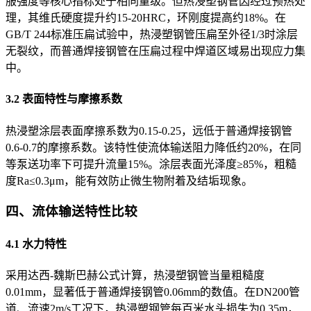
服强度等核心指标处于相同量级。但热浸塑钢管因经过预热处
理，其维氏硬度提升约15-20HRC，环刚度提高约18%。在
GB/T 244标准压扁试验中，热浸塑钢管压扁至外径1/3时涂层
无裂纹，而普通焊接钢管在压扁过程中焊道区域易出现应力集
中。
3.2 表面特性与摩擦系数
热浸塑涂层表面摩擦系数为0.15-0.25，远低于普通焊接钢管
0.6-0.7的摩擦系数。该特性使流体输送阻力降低约20%，在同
等泵送功率下可提升流量15%。涂层表面光泽度≥85%，粗糙
度Ra≤0.3μm，能有效防止微生物附着及结垢现象。
四、流体输送特性比较
4.1 水力特性
采用达西-魏斯巴赫公式计算，热浸塑钢管当量粗糙度
0.01mm，显著低于普通焊接钢管0.06mm的数值。在DN200管
道、流速2m/s工况下，热浸塑钢管每百米水头损失为0.35m，