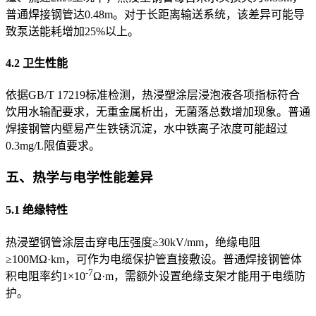
普通焊接钢管达0.48m。对于长距离输送系统，该差异可能导
致泵送能耗增加25%以上。
4.2 卫生性能
依据GB/T 17219标准检测，热浸塑涂层浸泡液各项指标符合
饮用水输配要求，无重金属析出，无菌落总数增加现象。普通
焊接钢管内壁易产生铁锈沉淀，水中铁离子浓度可能超过
0.3mg/L限值要求。
五、热学与电学性能差异
5.1 绝缘特性
热浸塑钢管涂层击穿电压强度≥30kV/mm，绝缘电阻
≥100MΩ·km，可作为电缆保护管直接敷设。普通焊接钢管体
-7
积电阻率约1×10
Ω·m，需额外设置绝缘支架才能用于电缆防
护。