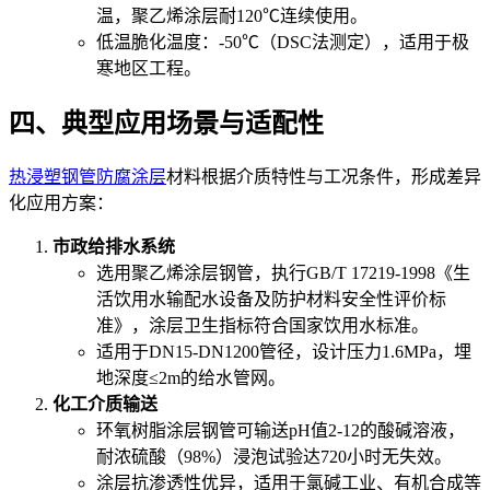
温，聚乙烯涂层耐120℃连续使用。
低温脆化温度：-50℃（DSC法测定），适用于极
寒地区工程。
四、典型应用场景与适配性
热浸塑钢管防腐涂层
材料根据介质特性与工况条件，形成差异
化应用方案：
市政给排水系统
选用聚乙烯涂层钢管，执行GB/T 17219-1998《生
活饮用水输配水设备及防护材料安全性评价标
准》，涂层卫生指标符合国家饮用水标准。
适用于DN15-DN1200管径，设计压力1.6MPa，埋
地深度≤2m的给水管网。
化工介质输送
环氧树脂涂层钢管可输送pH值2-12的酸碱溶液，
耐浓硫酸（98%）浸泡试验达720小时无失效。
涂层抗渗透性优异，适用于氯碱工业、有机合成等