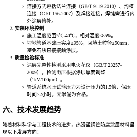
连接方式包括法兰连接（GB/T 9119-2010）、沟槽
连接（CJ/T 156-2007）及焊接连接，焊缝需进行内
外涂层修补。
安装环境控制
施工温度范围5℃-40℃，相对湿度≤85%。
埋地管道基础压实度≥95%，回填土粒径≤50mm，
避免石块直接接触涂层。
质量检验标准
涂层完整性检测采用电火花仪（GB/T 23257-
2009），检测电压根据涂层厚度调整
（1kV/100μm）。
管道系统水压试验压力为设计压力的1.5倍，保压
时间≥2小时，无渗漏为合格。
六、技术发展趋势
随着材料科学与工程技术的进步，热浸塑钢管防腐涂层材料呈
现以下发展方向：