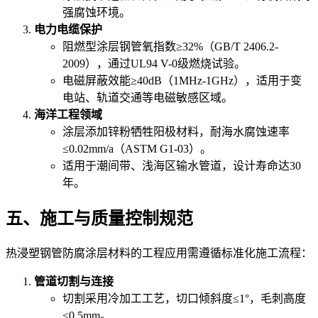
强腐蚀环境。
电力电缆保护
阻燃型涂层钢管氧指数≥32%（GB/T 2406.2-
2009），通过UL94 V-0级燃烧试验。
电磁屏蔽效能≥40dB（1MHz-1GHz），适用于变
电站、轨道交通等电磁敏感区域。
海洋工程领域
涂层添加锌粉牺牲阳极材料，耐海水腐蚀速率
≤0.02mm/a（ASTM G1-03）。
适用于潮间带、浅海区输水管道，设计寿命达30
年。
五、施工与质量控制规范
热浸塑钢管防腐涂层材料的工程应用需遵循标准化施工流程：
管道切割与连接
切割采用冷加工工艺，切口倾斜度≤1°，毛刺高度
≤0.5mm。