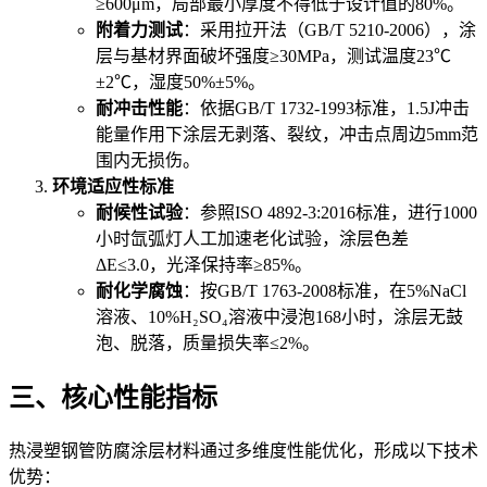
≥600μm，局部最小厚度不得低于设计值的80%。
附着力测试
：采用拉开法（GB/T 5210-2006），涂
层与基材界面破坏强度≥30MPa，测试温度23℃
±2℃，湿度50%±5%。
耐冲击性能
：依据GB/T 1732-1993标准，1.5J冲击
能量作用下涂层无剥落、裂纹，冲击点周边5mm范
围内无损伤。
环境适应性标准
耐候性试验
：参照ISO 4892-3:2016标准，进行1000
小时氙弧灯人工加速老化试验，涂层色差
ΔE≤3.0，光泽保持率≥85%。
耐化学腐蚀
：按GB/T 1763-2008标准，在5%NaCl
溶液、10%H₂SO₄溶液中浸泡168小时，涂层无鼓
泡、脱落，质量损失率≤2%。
三、核心性能指标
热浸塑钢管防腐涂层材料通过多维度性能优化，形成以下技术
优势：