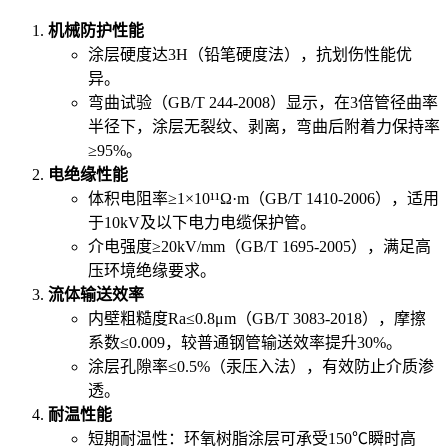
机械防护性能
涂层硬度达3H（铅笔硬度法），抗划伤性能优
异。
弯曲试验（GB/T 244-2008）显示，在3倍管径曲率
半径下，涂层无裂纹、剥离，弯曲后附着力保持率
≥95%。
电绝缘性能
体积电阻率≥1×10¹¹Ω·m（GB/T 1410-2006），适用
于10kV及以下电力电缆保护管。
介电强度≥20kV/mm（GB/T 1695-2005），满足高
压环境绝缘要求。
流体输送效率
内壁粗糙度Ra≤0.8μm（GB/T 3083-2018），摩擦
系数≤0.009，较普通钢管输送效率提升30%。
涂层孔隙率≤0.5%（汞压入法），有效防止介质渗
透。
耐温性能
短期耐温性：环氧树脂涂层可承受150℃瞬时高