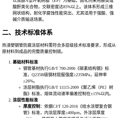
以双酚A型环氧树脂（EP）为基础，固化剂采用胺类或
酸酐类化合物，交联密度达85%以上。该体系形成三维
网状结构，耐化学腐蚀性能突出，尤其适用于强酸、强
碱介质输送场景。
二、技术标准体系
热浸塑钢管防腐涂层材料需符合多层级技术标准要求，形成从
原材料到成品的完整质量控制链。
基础材料标准
钢管基材执行GB/T 700-2006《碳素结构钢》标
准，Q235B级钢材屈服强度≥235MPa，延伸率
≥26%。
涂层树脂执行GB/T 11115-2009《聚乙烯（PE）树
脂》标准，熔体流动速率偏差控制在±15%以内。
涂层性能标准
厚度控制
：依据CJ/T 120-2016《给水涂塑复合钢
管》标准，内涂层厚度≥400μm，外涂层厚度